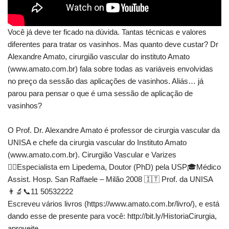
Você já deve ter ficado na dúvida. Tantas técnicas e valores
diferentes para tratar os vasinhos. Mas quanto deve custar? Dr
Alexandre Amato, cirurgião vascular do instituto Amato
(www.amato.com.br) fala sobre todas as variáveis envolvidas
no preço da sessão das aplicações de vasinhos. Aliás… já
parou para pensar o que é uma sessão de aplicação de
vasinhos?
O Prof. Dr. Alexandre Amato é professor de cirurgia vascular da
UNISA e chefe da cirurgia vascular do Instituto Amato
(www.amato.com.br). Cirurgião Vascular e Varizes
👨‍⚕Especialista em Lipedema, Doutor (PhD) pela USP🎓Médico
Assist. Hosp. San Raffaele – Milão 2008 🇮🇹 Prof. da UNISA
👨‍🔬📞11 50532222
Escreveu vários livros (https://www.amato.com.br/livro/), e está
dando esse de presente para você: http://bit.ly/HistoriaCirurgia,
aproveite