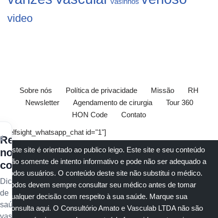
vasinhos
video
Sobre nós
Política de privacidade
Missão
RH
Newsletter
Agendamento de cirurgia
Tour 360
HON Code
Contato
[elfsight_whatsapp_chat id="1"]
×
Receba
Este site é orientado ao publico leigo. Este site e seu conteúdo
nossos
são somente de intento informativo e pode não ser adequado a
conteúdos
todos usuários. O conteúdo deste site não substitui o
médico
.
Dicas
Todos devem sempre consultar seu
médico
antes de tomar
de
qualquer decisão com respeito à sua saúde.
Marque sua
saúde
consulta aqui
. O Consultório Amato e
Vasculab
LTDA não são
vascular,