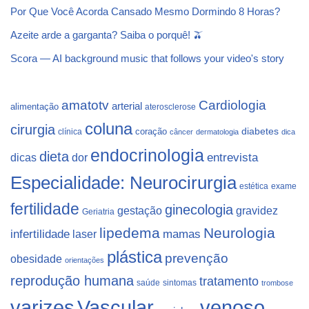
Por Que Você Acorda Cansado Mesmo Dormindo 8 Horas?
Azeite arde a garganta? Saiba o porquê! 🫒
Scora — AI background music that follows your video's story
Cardiologia
amatotv
arterial
alimentação
aterosclerose
coluna
cirurgia
coração
diabetes
clínica
câncer
dermatologia
dica
endocrinologia
dieta
dicas
dor
entrevista
Especialidade: Neurocirurgia
estética
exame
fertilidade
ginecologia
gestação
gravidez
Geriatria
lipedema
Neurologia
infertilidade
laser
mamas
plástica
prevenção
obesidade
orientações
reprodução humana
tratamento
saúde
sintomas
trombose
varizes
Vascular
venoso