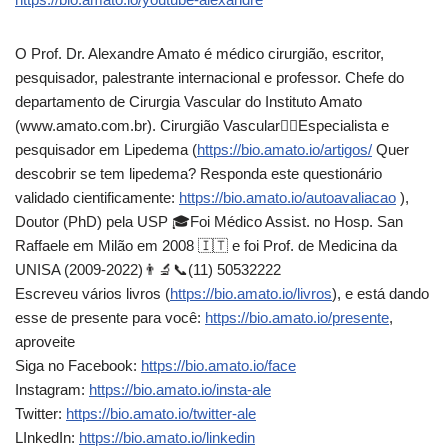
O Prof. Dr. Alexandre Amato é médico cirurgião, escritor,
pesquisador, palestrante internacional e professor. Chefe do
departamento de Cirurgia Vascular do Instituto Amato
(www.amato.com.br). Cirurgião Vascular👨‍⚕Especialista e
pesquisador em Lipedema (
https://bio.amato.io/artigos/
Quer
descobrir se tem lipedema? Responda este questionário
validado cientificamente:
https://bio.amato.io/autoavaliacao
),
Doutor (PhD) pela USP 🎓Foi Médico Assist. no Hosp. San
Raffaele em Milão em 2008 🇮🇹 e foi Prof. de Medicina da
UNISA (2009-2022)👨‍🔬📞(11) 50532222
Escreveu vários livros (
https://bio.amato.io/livros
), e está dando
esse de presente para você:
https://bio.amato.io/presente
,
aproveite
Siga no Facebook:
https://bio.amato.io/face
Instagram:
https://bio.amato.io/insta-ale
Twitter:
https://bio.amato.io/twitter-ale
LInkedIn:
https://bio.amato.io/linkedin