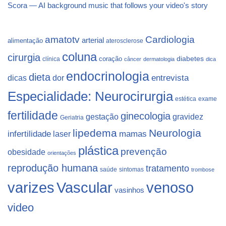
Scora — AI background music that follows your video's story
Cardiologia
amatotv
arterial
alimentação
aterosclerose
coluna
cirurgia
coração
diabetes
clínica
câncer
dermatologia
dica
endocrinologia
dieta
dicas
dor
entrevista
Especialidade: Neurocirurgia
estética
exame
fertilidade
ginecologia
gestação
gravidez
Geriatria
lipedema
Neurologia
infertilidade
laser
mamas
plástica
prevenção
obesidade
orientações
reprodução humana
tratamento
saúde
sintomas
trombose
varizes
Vascular
venoso
vasinhos
video