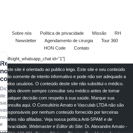
Sobre nós
Política de privacidade
Missão
RH
Newsletter
Agendamento de cirurgia
Tour 360
HON Code
Contato
[elfsight_whatsapp_chat id="1"]
×
Receba
Este site é orientado ao publico leigo. Este site e seu conteúdo
nossos
são somente de intento informativo e pode não ser adequado a
conteúdos
todos usuários. O conteúdo deste site não substitui o
médico
.
Dicas
Todos devem sempre consultar seu
médico
antes de tomar
de
qualquer decisão com respeito à sua saúde.
Marque sua
saúde
consulta aqui
. O Consultório Amato e
Vasculab
LTDA não são
vascular,
responsáveis por nenhum conteúdo fornecido por terceiras
novidades
partes não afiliadas.
Veja nossa política Anti-SPAM e de
e
privacidade
.
Webmaster e Editor do Site:
Dr. Alexandre Amato
-
conteúdo