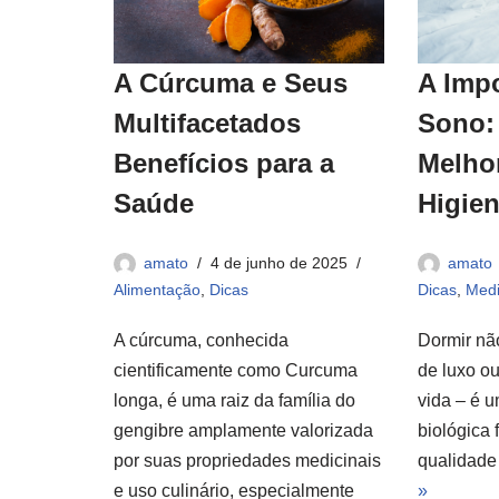
A Cúrcuma e Seus
A Imp
Multifacetados
Sono:
Benefícios para a
Melho
Saúde
Higie
amato
4 de junho de 2025
amato
Alimentação
,
Dicas
Dicas
,
Medi
A cúrcuma, conhecida
Dormir nã
cientificamente como Curcuma
de luxo o
longa, é uma raiz da família do
vida – é 
gengibre amplamente valorizada
biológica 
por suas propriedades medicinais
qualidad
e uso culinário, especialmente
»