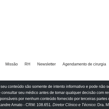
Missão
RH
Newsletter
Agendamento de cirurgia
e e seu conteúdo são somente de intento informativo e pode não
 consultar seu
médico
antes de tomar qualquer decisão com re
onsáveis por nenhum conteúdo fornecido por terceiras partes n
exandre Amato
- CRM: 108.651
. Diretor Clínico e Técnico
: Dra. 