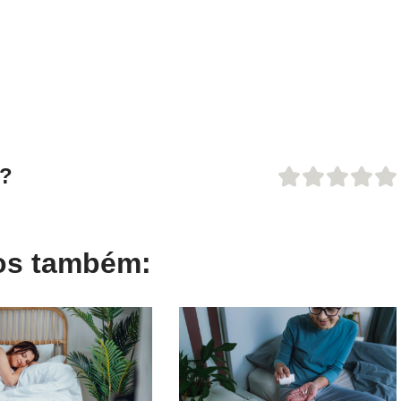
o?
gos também: