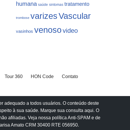
humana
tratamento
saúde
sintomas
varizes
Vascular
trombose
venoso
video
vasinhos
Tour 360
HON Code
Contato
 ser adequado a todos usuários. O conteúdo deste
speito à sua saúde.
Marque sua consulta aqui
. O
ão afiliadas.
Veja nossa política Anti-SPAM e de
Marisa Amato CRM 30400 RTE 056950.