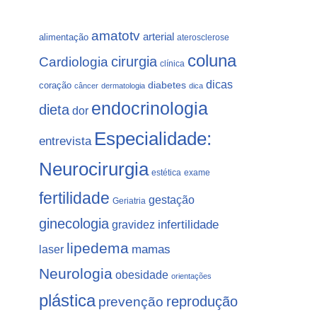
amatotv
arterial
alimentação
aterosclerose
coluna
Cardiologia
cirurgia
clínica
dicas
coração
diabetes
câncer
dermatologia
dica
endocrinologia
dieta
dor
Especialidade:
entrevista
Neurocirurgia
estética
exame
fertilidade
gestação
Geriatria
ginecologia
gravidez
infertilidade
lipedema
laser
mamas
Neurologia
obesidade
orientações
plástica
prevenção
reprodução