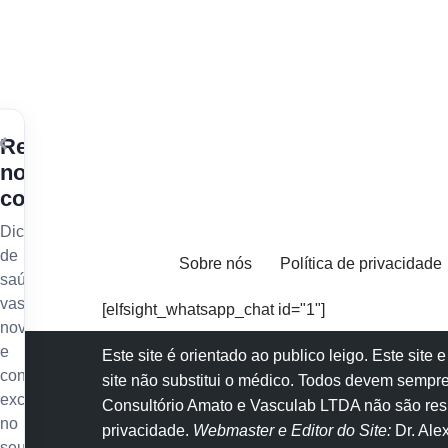
×
Receba
nossos
conteúdos
Dicas
de
Sobre nós
Política de privacidade
saúde
vascular,
[elfsight_whatsapp_chat id="1"]
novidades
e
Este site é orientado ao publico leigo. Este sit
conteúdo
site não substitui o
médico
. Todos devem sempre
exclusivo
Consultório Amato e
Vasculab
LTDA não são resp
no
privacidade
.
Webmaster e Editor do Site:
Dr. Al
seu