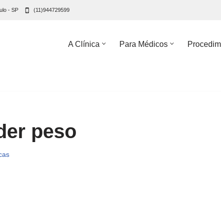
ulo - SP
(11)944729599
A Clínica
Para Médicos
Procedim
der peso
cas