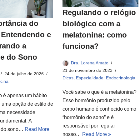
Regulando o relógio
ortância do
biológico com a
 Entendendo e
melatonina: como
rando a
funciona?
ne do Sono
Dra. Lorena Amato
21 de novembro de 2023
24 de julho de 2026
Dicas
,
Especialidade: Endocrinologia
cina
Você sabe o que é a melatonina?
o é apenas um hábito
Esse hormônio produzido pelo
u uma opção de estilo de
corpo humano é conhecido como
uma necessidade
“hormônio do sono” e é
fundamental. A
responsável por regular
e do sono…
Read More
nosso…
Read More »