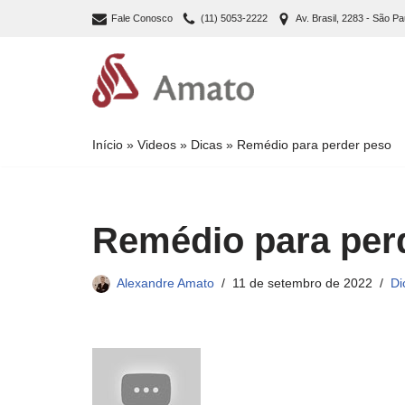
Fale Conosco
(11) 5053-2222
Av. Brasil, 2283 - São Pa
Pular
para
o
conteúdo
Início
»
Videos
»
Dicas
»
Remédio para perder peso
Remédio para per
Alexandre Amato
11 de setembro de 2022
Di