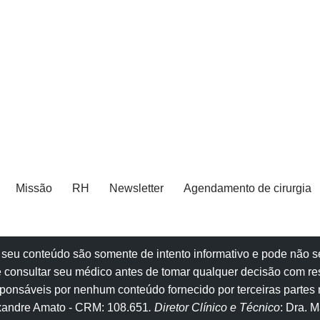
Missão
RH
Newsletter
Agendamento de cirurgia
e e seu conteúdo são somente de intento informativo e pode não
 consultar seu
médico
antes de tomar qualquer decisão com re
onsáveis por nenhum conteúdo fornecido por terceiras partes n
exandre Amato
- CRM: 108.651
. Diretor Clínico e Técnico
: Dra. 