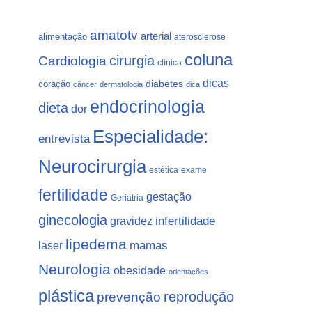
amatotv
arterial
alimentação
aterosclerose
coluna
Cardiologia
cirurgia
clínica
dicas
coração
diabetes
câncer
dermatologia
dica
endocrinologia
dieta
dor
Especialidade:
entrevista
Neurocirurgia
estética
exame
fertilidade
gestação
Geriatria
ginecologia
gravidez
infertilidade
lipedema
laser
mamas
Neurologia
obesidade
orientações
plástica
prevenção
reprodução