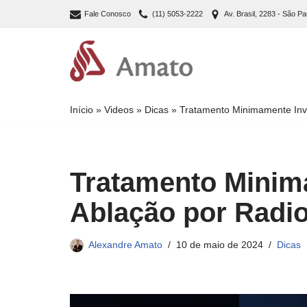
Fale Conosco
(11) 5053-2222
Av. Brasil, 2283 - São Pa
Pular
para
o
conteúdo
Início
»
Videos
»
Dicas
»
Tratamento Minimamente Invas
Tratamento Minim
Ablação por Radi
Alexandre Amato
10 de maio de 2024
Dicas