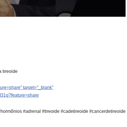
o
 tireoide
ure=share” target=”_blank”
3d31g?feature=share
hormônios #adrenal #tireoide #cadetireoide #cancerdetireoide