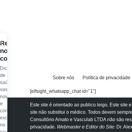
×
Receba
nossos
conteúdos
Dicas
de
Sobre nós
Política de privacidade
saúde
vascular,
[elfsight_whatsapp_chat id="1"]
novidades
e
Este site é orientado ao publico leigo. Este sit
conteúdo
site não substitui o
médico
. Todos devem sempre
exclusivo
Consultório Amato e
Vasculab
LTDA não são resp
no
privacidade
.
Webmaster e Editor do Site:
Dr. Al
seu