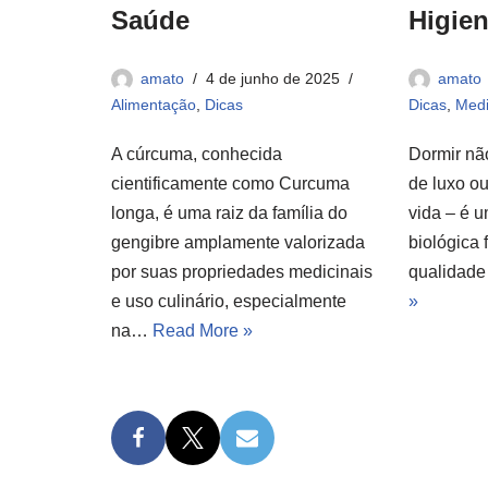
Saúde
Higie
amato
4 de junho de 2025
amato
Alimentação
,
Dicas
Dicas
,
Medi
A cúrcuma, conhecida
Dormir nã
cientificamente como Curcuma
de luxo o
longa, é uma raiz da família do
vida – é 
gengibre amplamente valorizada
biológica 
por suas propriedades medicinais
qualidad
e uso culinário, especialmente
»
na…
Read More »