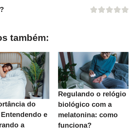
o?
gos também:
Regulando o relógio
ortância do
biológico com a
 Entendendo e
melatonina: como
rando a
funciona?