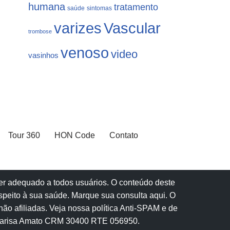
humana
tratamento
saúde
sintomas
varizes
Vascular
trombose
venoso
video
vasinhos
Tour 360
HON Code
Contato
 ser adequado a todos usuários. O conteúdo deste
speito à sua saúde.
Marque sua consulta aqui
. O
ão afiliadas.
Veja nossa política Anti-SPAM e de
Marisa Amato CRM 30400 RTE 056950.