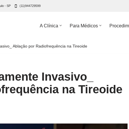
ulo - SP
(11)944729599
A Clínica
Para Médicos
Procedim
ivo_ Ablação por Radiofrequência na Tireoide
amente Invasivo_
ofrequência na Tireoide