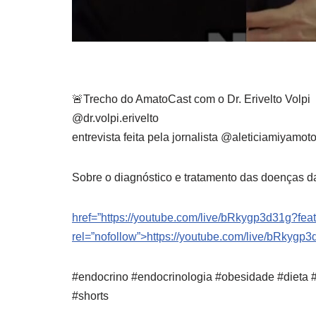
🚨Trecho do AmatoCast com o Dr. Erivelto Volpi
@dr.volpi.erivelto
entrevista feita pela jornalista @aleticiamiyamot
Sobre o diagnóstico e tratamento das doenças da
href=”https://youtube.com/live/bRkygp3d31g?feat
rel=”nofollow”>https://youtube.com/live/bRkygp
#endocrino #endocrinologia #obesidade #dieta #
#shorts