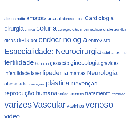
Cardiologia
amatotv
arterial
alimentação
aterosclerose
coluna
cirurgia
coração
diabetes
clínica
câncer
dermatologia
dica
endocrinologia
dieta
dicas
dor
entrevista
Especialidade: Neurocirurgia
estética
exame
fertilidade
ginecologia
gestação
gravidez
Geriatria
lipedema
Neurologia
infertilidade
laser
mamas
plástica
prevenção
obesidade
orientações
reprodução humana
tratamento
saúde
sintomas
trombose
varizes
Vascular
venoso
vasinhos
video