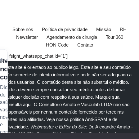
Sobre nós
Política de privacidade
Missão
RH
Newsletter
Agendamento de cirurgia
Tour 360
HON Code
Contato
[elfsight_whatsapp_chat id="1"]
×
Receba
Este site é orientado ao publico leigo. Este site e seu conteúdo
nossos
são somente de intento informativo e pode não ser adequado a
conteúdos
todos usuários. O conteúdo deste site não substitui o
médico
.
Dicas
Todos devem sempre consultar seu
médico
antes de tomar
de
qualquer decisão com respeito à sua saúde.
Marque sua
saúde
consulta aqui
. O Consultório Amato e
Vasculab
LTDA não são
vascular,
responsáveis por nenhum conteúdo fornecido por terceiras
novidades
partes não afiliadas.
Veja nossa política Anti-SPAM e de
e
privacidade
.
Webmaster e Editor do Site:
Dr. Alexandre Amato
-
conteúdo
CRM: 108.651
. Diretor Clínico e Técnico
: Dra. Marisa Amato