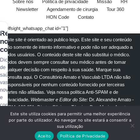
Sobre nós
Política de privacidade
Missão
RH
Newsletter
Agendamento de cirurgia
Tour 360
HON Code
Contato
[elfsight_whatsapp_chat id="1"]
×
Receba
Este site é orientado ao publico leigo. Este site e seu conteúdo
nossos
são somente de intento informativo e pode não ser adequado a
conteúdos
todos usuários. O conteúdo deste site não substitui o
médico
.
Dicas
Todos devem sempre consultar seu
médico
antes de tomar
de
qualquer decisão com respeito à sua saúde.
Marque sua
saúde
consulta aqui
. O Consultório Amato e
Vasculab
LTDA não são
vascular,
responsáveis por nenhum conteúdo fornecido por terceiras
novidades
partes não afiliadas.
Veja nossa política Anti-SPAM e de
e
privacidade
.
Webmaster e Editor do Site:
Dr. Alexandre Amato
-
conteúdo
CRM: 108.651
. Diretor Clínico e Técnico
: Dra. Marisa Amato
exclusivo
Este site utiliza cookies para permitir uma melhor experiência
CRM 30400 RTE 056950.
no
por parte do utilizador. Ao navegar no site estará a consentir a
sua utilização
seu
© Copyright 2023
Amato Consultório Médico
. Todos direitos
e-
Aceito
Política de Privacidade
reservados.