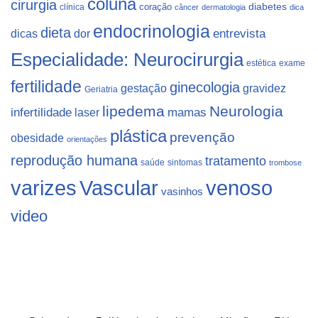
coluna
cirurgia
coração
diabetes
clínica
câncer
dermatologia
dica
endocrinologia
dieta
dicas
dor
entrevista
Especialidade: Neurocirurgia
estética
exame
fertilidade
ginecologia
gestação
gravidez
Geriatria
lipedema
Neurologia
infertilidade
laser
mamas
plástica
prevenção
obesidade
orientações
reprodução humana
tratamento
saúde
sintomas
trombose
varizes
Vascular
venoso
vasinhos
video