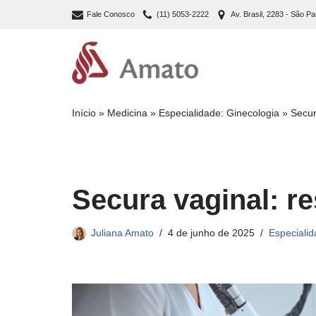
Fale Conosco
(11) 5053-2222
Av. Brasil, 2283 - São Pa
Pular
para
o
conteúdo
Início
»
Medicina
»
Especialidade: Ginecologia
»
Secur
Secura vaginal: r
Juliana Amato
4 de junho de 2025
Especialid