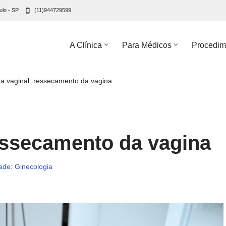
ulo - SP
(11)944729599
A Clínica
Para Médicos
Procedim
a vaginal: ressecamento da vagina
essecamento da vagina
ade: Ginecologia