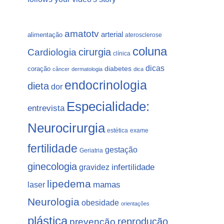
amatotv
arterial
alimentação
aterosclerose
coluna
Cardiologia
cirurgia
clínica
dicas
coração
diabetes
câncer
dermatologia
dica
endocrinologia
dieta
dor
Especialidade:
entrevista
Neurocirurgia
estética
exame
fertilidade
gestação
Geriatria
ginecologia
gravidez
infertilidade
lipedema
laser
mamas
Neurologia
obesidade
orientações
plástica
prevenção
reprodução