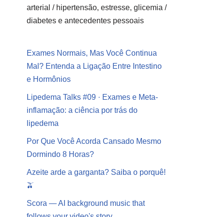
arterial / hipertensão, estresse, glicemia /
diabetes e antecedentes pessoais
Exames Normais, Mas Você Continua
Mal? Entenda a Ligação Entre Intestino
e Hormônios
Lipedema Talks #09 · Exames e Meta-
inflamação: a ciência por trás do
lipedema
Por Que Você Acorda Cansado Mesmo
Dormindo 8 Horas?
Azeite arde a garganta? Saiba o porquê!
🫒
Scora — AI background music that
follows your video's story