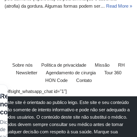
(atrofia) da gordura. Algumas formas podem ser…
Read More »
Sobre nós
Política de privacidade
Missão
RH
Newsletter
Agendamento de cirurgia
Tour 360
HON Code
Contato
[elfsight_whatsapp_chat id="1"]
×
Receba
Este site é orientado ao publico leigo. Este site e seu conteúdo
nossos
são somente de intento informativo e pode não ser adequado a
conteúdos
todos usuários. O conteúdo deste site não substitui o
médico
.
Dicas
Todos devem sempre consultar seu
médico
antes de tomar
de
qualquer decisão com respeito à sua saúde.
Marque sua
saúde