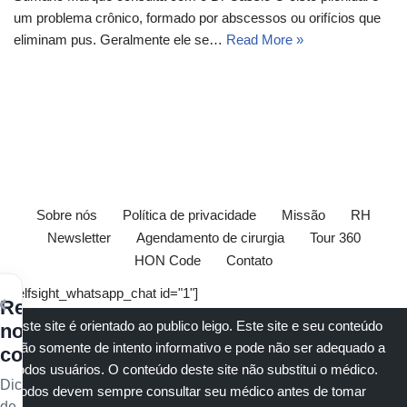
um problema crônico, formado por abscessos ou orifícios que
eliminam pus. Geralmente ele se…
Read More »
Sobre nós
Política de privacidade
Missão
RH
Newsletter
Agendamento de cirurgia
Tour 360
HON Code
Contato
[elfsight_whatsapp_chat id="1"]
×
Receba
Este site é orientado ao publico leigo. Este site e seu conteúdo
nossos
são somente de intento informativo e pode não ser adequado a
conteúdos
todos usuários. O conteúdo deste site não substitui o
médico
.
Dicas
Todos devem sempre consultar seu
médico
antes de tomar
de