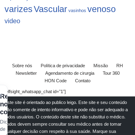
varizes
Vascular
venoso
vasinhos
video
Sobre nós
Política de privacidade
Missão
RH
Newsletter
Agendamento de cirurgia
Tour 360
HON Code
Contato
[elfsight_whatsapp_chat id="1"]
×
Receba
Este site é orientado ao publico leigo. Este site e seu conteúdo
nossos
são somente de intento informativo e pode não ser adequado a
conteúdos
todos usuários. O conteúdo deste site não substitui o
médico
.
Dicas
Todos devem sempre consultar seu
médico
antes de tomar
de
qualquer decisão com respeito à sua saúde.
Marque sua