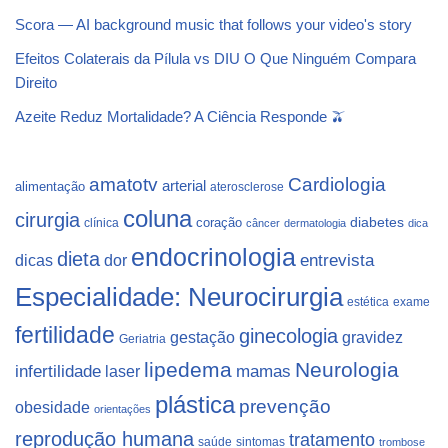
Scora — AI background music that follows your video's story
Efeitos Colaterais da Pílula vs DIU O Que Ninguém Compara
Direito
Azeite Reduz Mortalidade? A Ciência Responde 🫒
Cardiologia
amatotv
arterial
alimentação
aterosclerose
coluna
cirurgia
coração
diabetes
clínica
câncer
dermatologia
dica
endocrinologia
dieta
dicas
dor
entrevista
Especialidade: Neurocirurgia
estética
exame
fertilidade
ginecologia
gestação
gravidez
Geriatria
lipedema
Neurologia
infertilidade
laser
mamas
plástica
prevenção
obesidade
orientações
reprodução humana
tratamento
saúde
sintomas
trombose