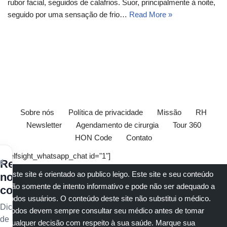
rubor facial, seguidos de calafrios. Suor, principalmente à noite,
seguido por uma sensação de frio…
Read More »
Sobre nós
Política de privacidade
Missão
RH
Newsletter
Agendamento de cirurgia
Tour 360
HON Code
Contato
[elfsight_whatsapp_chat id="1"]
×
Receba
Este site é orientado ao publico leigo. Este site e seu conteúdo
nossos
são somente de intento informativo e pode não ser adequado a
conteúdos
todos usuários. O conteúdo deste site não substitui o
médico
.
Dicas
Todos devem sempre consultar seu
médico
antes de tomar
de
qualquer decisão com respeito à sua saúde.
Marque sua