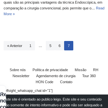
quais são as principais vantagens da técnica Endoscópica, em
comparação a cirurgia convencional, pois permite que o…
Read
More »
« Anterior
1
…
5
6
7
Sobre nós
Política de privacidade
Missão
RH
Newsletter
Agendamento de cirurgia
Tour 360
HON Code
Contato
[elfsight_whatsapp_chat id="1"]
×
Receba
Este site é orientado ao publico leigo. Este site e seu conteúdo
nossos
são somente de intento informativo e pode não ser adequado a
conteúdos