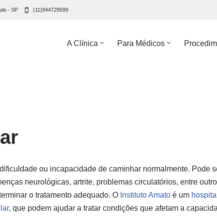
ulo - SP
(11)944729599
A Clínica
Para Médicos
Procedim
ar
à dificuldade ou incapacidade de caminhar normalmente. Pode 
oenças neurológicas, artrite, problemas circulatórios, entre out
eterminar o tratamento adequado. O
Instituto Amato
é um
hospita
lar
, que podem ajudar a tratar condições que afetam a capacid