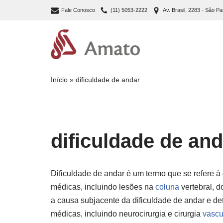
Fale Conosco
(11) 5053-2222
Av. Brasil, 2283 - São Pa
Pular
para
o
conteúdo
Início
»
dificuldade de andar
dificuldade de and
Dificuldade de andar é um termo que se refere 
médicas, incluindo lesões na
coluna
vertebral, d
a causa subjacente da dificuldade de andar e d
médicas, incluindo neurocirurgia e cirurgia
vascu