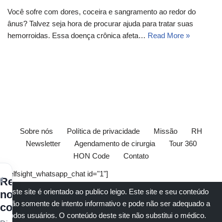
Você sofre com dores, coceira e sangramento ao redor do
ânus? Talvez seja hora de procurar ajuda para tratar suas
hemorroidas. Essa doença crônica afeta…
Read More »
Sobre nós
Política de privacidade
Missão
RH
Newsletter
Agendamento de cirurgia
Tour 360
HON Code
Contato
[elfsight_whatsapp_chat id="1"]
×
Receba
Este site é orientado ao publico leigo. Este site e seu conteúdo
nossos
são somente de intento informativo e pode não ser adequado a
conteúdos
todos usuários. O conteúdo deste site não substitui o
médico
.