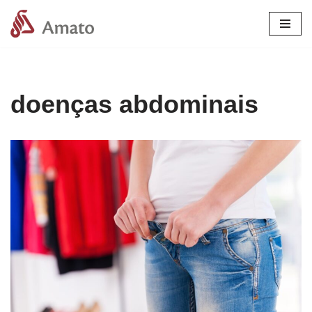
Pular
para
o
conteúdo
doenças abdominais