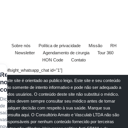
Sobre nós
Política de privacidade
Missão
RH
Newsletter
Agendamento de cirurgia
Tour 360
HON Code
Contato
[elfsight_whatsapp_chat id="1"]
×
Receba
Este site é orientado ao publico leigo. Este site e seu conteúdo
nossos
são somente de intento informativo e pode não ser adequado a
conteúdos
todos usuários. O conteúdo deste site não substitui o
médico
.
Dicas
Todos devem sempre consultar seu
médico
antes de tomar
de
qualquer decisão com respeito à sua saúde.
Marque sua
saúde
consulta aqui
. O Consultório Amato e
Vasculab
LTDA não são
vascular,
responsáveis por nenhum conteúdo fornecido por terceiras
novidades