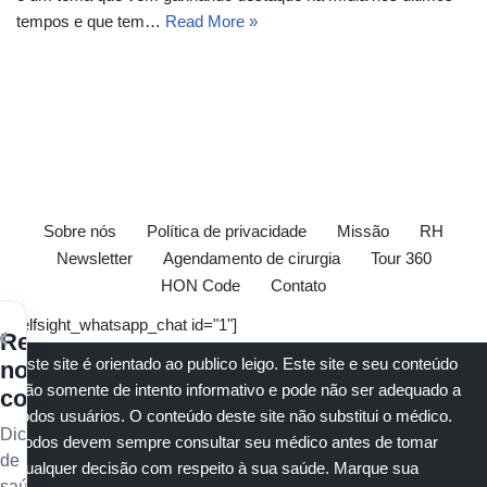
tempos e que tem…
Read More »
Sobre nós
Política de privacidade
Missão
RH
Newsletter
Agendamento de cirurgia
Tour 360
HON Code
Contato
[elfsight_whatsapp_chat id="1"]
×
Receba
Este site é orientado ao publico leigo. Este site e seu conteúdo
nossos
são somente de intento informativo e pode não ser adequado a
conteúdos
todos usuários. O conteúdo deste site não substitui o
médico
.
Dicas
Todos devem sempre consultar seu
médico
antes de tomar
de
qualquer decisão com respeito à sua saúde.
Marque sua
saúde