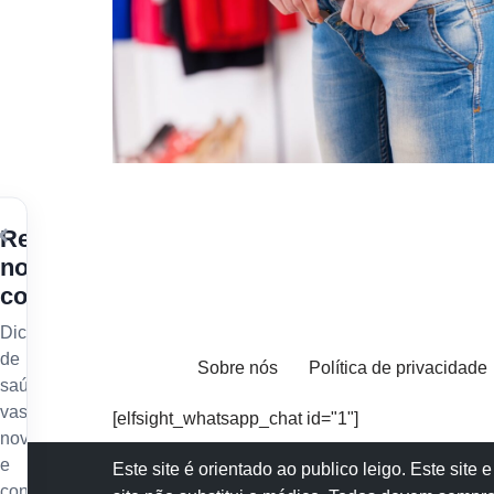
×
Receba
nossos
conteúdos
Dicas
de
Sobre nós
Política de privacidade
saúde
vascular,
[elfsight_whatsapp_chat id="1"]
novidades
e
Este site é orientado ao publico leigo. Este sit
conteúdo