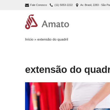
Fale Conosco
(11) 5053-2222
Av. Brasil, 2283 - São Pa
Pular
para
o
conteúdo
Início
»
extensão do quadril
extensão do quadr