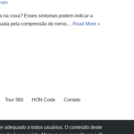
rgia
a na coxa? Esses sintomas podem indicar a
ausada pela compressão do nervo…
Read More »
Tour 360
HON Code
Contato
 ser adequado a todos usuários. O conteúdo deste