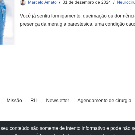
Marcelo Amato
31 de dezembro de 2024
Neurociru
Você já sentiu formigamento, queimação ou dormênci
presença da meralgia parestésica, uma condição c
Missão
RH
Newsletter
Agendamento de cirurgia
e e seu conteúdo são somente de intento informativo e pode não