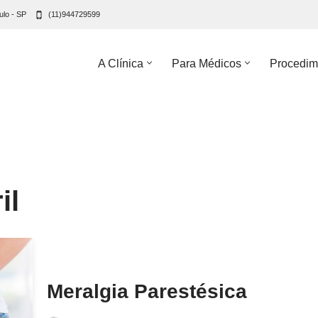
ulo - SP
(11)944729599
A Clínica
Para Médicos
Procedim
il
Meralgia Parestésica