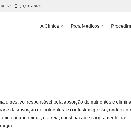
ulo - SP
(11)944729599
A Clínica
Para Médicos
Procedim
ema digestivo, responsável pela absorção de nutrientes e elimi
 parte da absorção de nutrientes, e o intestino grosso, onde oc
omo dor abdominal, diarreia, constipação e sangramento nas 
rurgia.