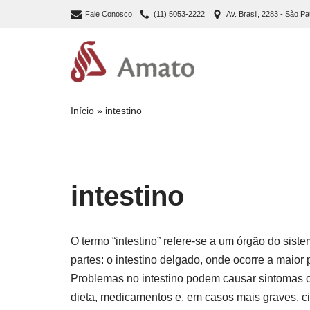
Fale Conosco
(11) 5053-2222
Av. Brasil, 2283 - São Pa
Pular
para
o
conteúdo
Início
»
intestino
intestino
O termo “intestino” refere-se a um órgão do sist
partes: o intestino delgado, onde ocorre a maior
Problemas no intestino podem causar sintomas c
dieta, medicamentos e, em casos mais graves, ci