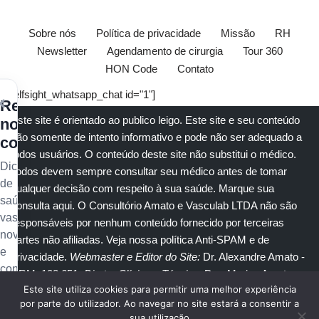
Sobre nós
Política de privacidade
Missão
RH
Newsletter
Agendamento de cirurgia
Tour 360
HON Code
Contato
[elfsight_whatsapp_chat id="1"]
×
Receba
Este site é orientado ao publico leigo. Este site e seu conteúdo
nossos
são somente de intento informativo e pode não ser adequado a
conteúdos
todos usuários. O conteúdo deste site não substitui o
médico
.
Dicas
Todos devem sempre consultar seu
médico
antes de tomar
de
qualquer decisão com respeito à sua saúde.
Marque sua
saúde
consulta aqui
. O Consultório Amato e
Vasculab
LTDA não são
vascular,
responsáveis por nenhum conteúdo fornecido por terceiras
novidades
partes não afiliadas.
Veja nossa política Anti-SPAM e de
e
privacidade
.
Webmaster e Editor do Site:
Dr. Alexandre Amato
-
conteúdo
CRM: 108.651
. Diretor Clínico e Técnico
: Dra. Marisa Amato
exclusivo
Este site utiliza cookies para permitir uma melhor experiência
CRM 30400 RTE 056950.
no
por parte do utilizador. Ao navegar no site estará a consentir a
sua utilização