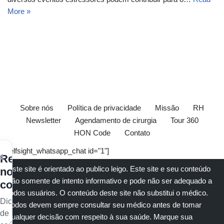
More »
Sobre nós
Política de privacidade
Missão
RH
Newsletter
Agendamento de cirurgia
Tour 360
HON Code
Contato
[elfsight_whatsapp_chat id="1"]
×
Receba
Este site é orientado ao publico leigo. Este site e seu conteúdo
nossos
são somente de intento informativo e pode não ser adequado a
conteúdos
todos usuários. O conteúdo deste site não substitui o
médico
.
Dicas
Todos devem sempre consultar seu
médico
antes de tomar
de
qualquer decisão com respeito à sua saúde.
Marque sua