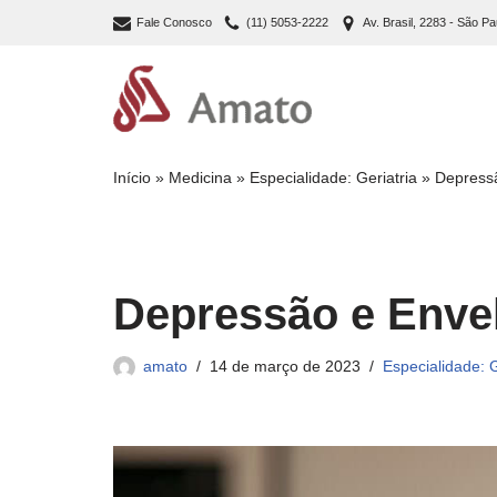
Fale Conosco
(11) 5053-2222
Av. Brasil, 2283 - São Pa
Pular
para
o
conteúdo
Início
»
Medicina
»
Especialidade: Geriatria
»
Depress
Depressão e Enve
amato
14 de março de 2023
Especialidade: G