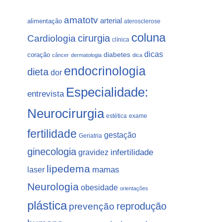
amatotv
arterial
alimentação
aterosclerose
coluna
Cardiologia
cirurgia
clínica
dicas
coração
diabetes
câncer
dermatologia
dica
endocrinologia
dieta
dor
Especialidade:
entrevista
Neurocirurgia
estética
exame
fertilidade
gestação
Geriatria
ginecologia
gravidez
infertilidade
lipedema
laser
mamas
Neurologia
obesidade
orientações
plástica
prevenção
reprodução