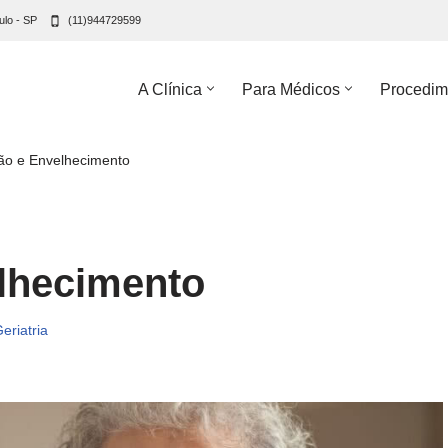
ulo - SP
(11)944729599
A Clínica
Para Médicos
Procedim
ão e Envelhecimento
lhecimento
eriatria