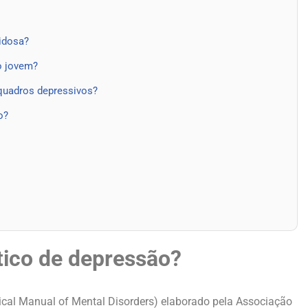
idosa?
o jovem?
 quadros depressivos?
o?
tico
de depressão?
ical Manual of Mental Disorders) elaborado pela Associação