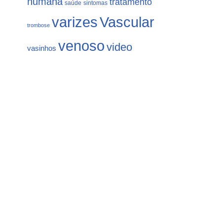
humana
tratamento
saúde
sintomas
varizes
Vascular
trombose
venoso
video
vasinhos