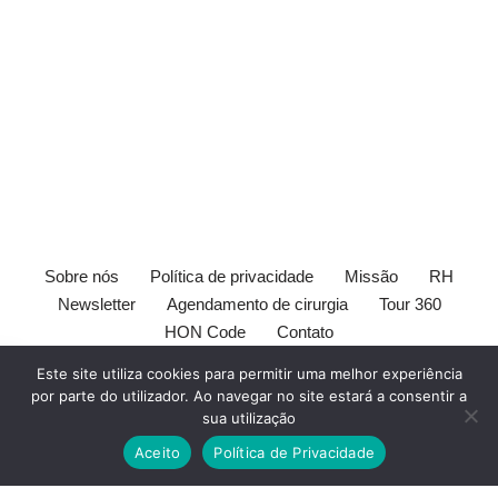
Sobre nós
Política de privacidade
Missão
RH
Newsletter
Agendamento de cirurgia
Tour 360
HON Code
Contato
[elfsight_whatsapp_chat id="1"]
Este site utiliza cookies para permitir uma melhor experiência
×
Receba
por parte do utilizador. Ao navegar no site estará a consentir a
Este site é orientado ao publico leigo. Este site e seu conteúdo
nossos
sua utilização
são somente de intento informativo e pode não ser adequado a
conteúdos
Aceito
Política de Privacidade
todos usuários. O conteúdo deste site não substitui o
médico
.
Dicas
Todos devem sempre consultar seu
médico
antes de tomar