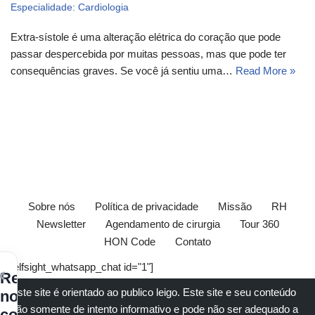
Especialidade: Cardiologia
Extra-sístole é uma alteração elétrica do coração que pode
passar despercebida por muitas pessoas, mas que pode ter
consequências graves. Se você já sentiu uma…
Read More »
Sobre nós
Política de privacidade
Missão
RH
Newsletter
Agendamento de cirurgia
Tour 360
HON Code
Contato
[elfsight_whatsapp_chat id="1"]
×
Receba
Este site é orientado ao publico leigo. Este site e seu conteúdo
nossos
são somente de intento informativo e pode não ser adequado a
conteúdos