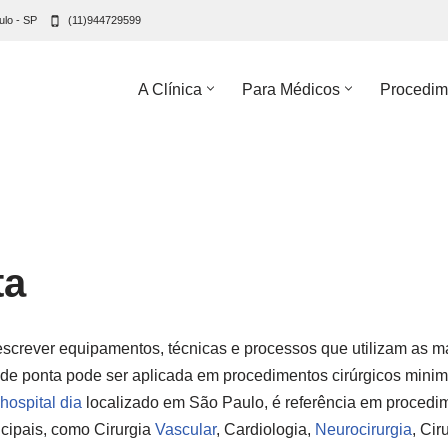
ulo - SP
(11)944729599
A Clínica
Para Médicos
Procedim
ta
escrever equipamentos, técnicas e processos que utilizam as m
 de ponta pode ser aplicada em procedimentos cirúrgicos minim
hospital dia
localizado em São Paulo, é referência em procedim
ncipais, como Cirurgia
Vascular
, Cardiologia,
Neurocirurgia
, Cir