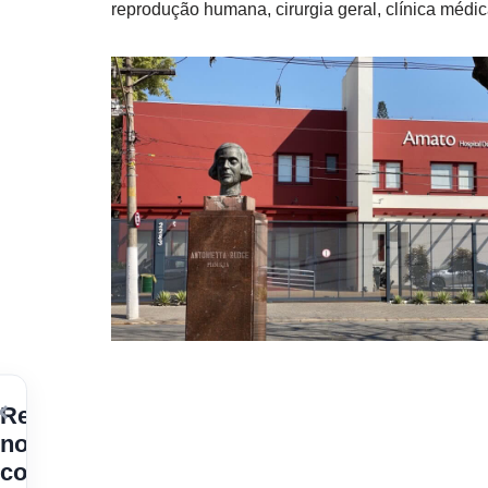
reprodução humana, cirurgia geral, clínica médi
×
Receba
nossos
conteúdos