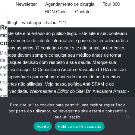
Newsletter
Agendamento de cirurgia
Tour 360
HON Code
Contato
[elfsight_whatsapp_chat id="1"]
×
Receba
Este site é orientado ao publico leigo. Este site e seu conteúdo
nossos
são somente de intento informativo e pode não ser adequado a
conteúdos
todos usuários. O conteúdo deste site não substitui o
médico
.
Dicas
Todos devem sempre consultar seu
médico
antes de tomar
de
qualquer decisão com respeito à sua saúde.
Marque sua
saúde
consulta aqui
. O Consultório Amato e
Vasculab
LTDA não são
vascular,
responsáveis por nenhum conteúdo fornecido por terceiras
novidades
partes não afiliadas.
Veja nossa política Anti-SPAM e de
e
privacidade
.
Webmaster e Editor do Site:
Dr. Alexandre Amato
-
conteúdo
CRM: 108.651
. Diretor Clínico e Técnico
: Dra. Marisa Amato
exclusivo
Este site utiliza cookies para permitir uma melhor experiência
CRM 30400 RTE 056950.
no
por parte do utilizador. Ao navegar no site estará a consentir a
sua utilização
seu
© Copyright 2023
Amato Consultório Médico
. Todos direitos
e-
Aceito
Política de Privacidade
reservados.
mail.