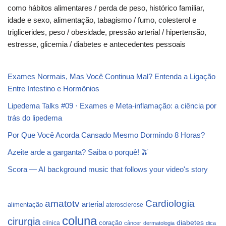
como hábitos alimentares / perda de peso, histórico familiar,
idade e sexo, alimentação, tabagismo / fumo, colesterol e
triglicerides, peso / obesidade, pressão arterial / hipertensão,
estresse, glicemia / diabetes e antecedentes pessoais
Exames Normais, Mas Você Continua Mal? Entenda a Ligação
Entre Intestino e Hormônios
Lipedema Talks #09 · Exames e Meta-inflamação: a ciência por
trás do lipedema
Por Que Você Acorda Cansado Mesmo Dormindo 8 Horas?
Azeite arde a garganta? Saiba o porquê! 🫒
Scora — AI background music that follows your video's story
Cardiologia
amatotv
arterial
alimentação
aterosclerose
coluna
cirurgia
coração
diabetes
clínica
câncer
dermatologia
dica