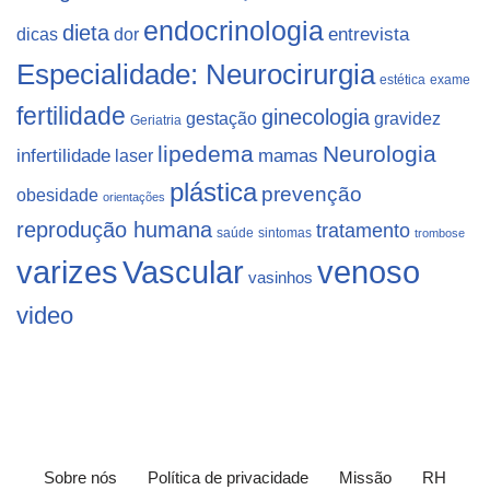
endocrinologia
dieta
dicas
dor
entrevista
Especialidade: Neurocirurgia
estética
exame
fertilidade
ginecologia
gestação
gravidez
Geriatria
lipedema
Neurologia
infertilidade
laser
mamas
plástica
prevenção
obesidade
orientações
reprodução humana
tratamento
saúde
sintomas
trombose
varizes
Vascular
venoso
vasinhos
video
Sobre nós
Política de privacidade
Missão
RH