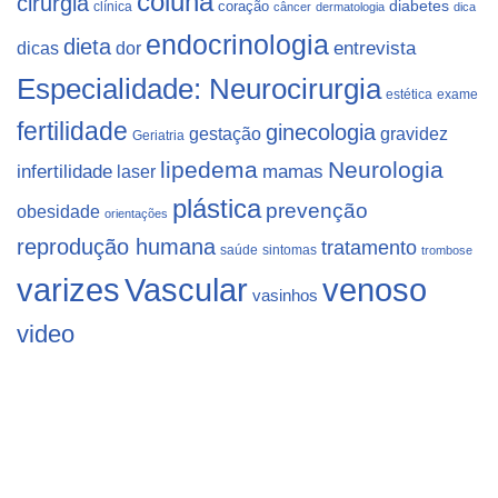
coluna
cirurgia
coração
diabetes
clínica
câncer
dermatologia
dica
endocrinologia
dieta
dicas
dor
entrevista
Especialidade: Neurocirurgia
estética
exame
fertilidade
ginecologia
gestação
gravidez
Geriatria
lipedema
Neurologia
infertilidade
laser
mamas
plástica
prevenção
obesidade
orientações
reprodução humana
tratamento
saúde
sintomas
trombose
varizes
Vascular
venoso
vasinhos
video