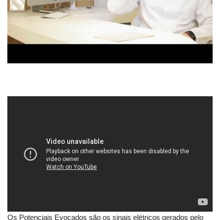
Os Potenciais Evocados são os sinais elétricos gerados pelo