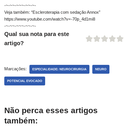
-~-~~-~~~-~~-~-
Veja também: “Escleroterapia com sedação Annox”
https://www.youtube.com/watch?v=-70p_4d1mi8
-~-~~-~~~-~~-~-
Qual sua nota para este
artigo?
Marcações:
ESPECIALIDADE: NEUROCIRURGIA
NEURO
POTENCIAL EVOCADO
Não perca esses artigos
também: