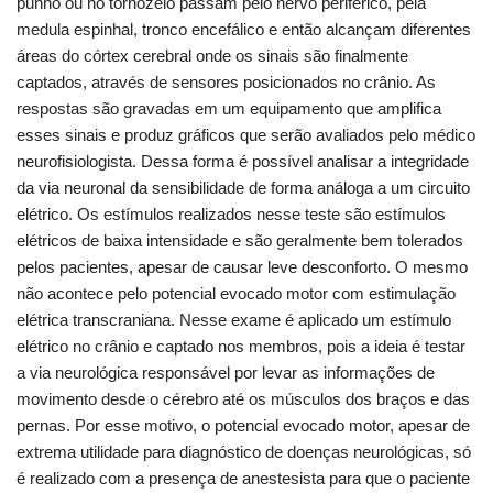
punho ou no tornozelo passam pelo nervo periférico, pela
medula espinhal, tronco encefálico e então alcançam diferentes
áreas do córtex cerebral onde os sinais são finalmente
captados, através de sensores posicionados no crânio. As
respostas são gravadas em um equipamento que amplifica
esses sinais e produz gráficos que serão avaliados pelo médico
neurofisiologista. Dessa forma é possível analisar a integridade
da via neuronal da sensibilidade de forma análoga a um circuito
elétrico. Os estímulos realizados nesse teste são estímulos
elétricos de baixa intensidade e são geralmente bem tolerados
pelos pacientes, apesar de causar leve desconforto. O mesmo
não acontece pelo potencial evocado motor com estimulação
elétrica transcraniana. Nesse exame é aplicado um estímulo
elétrico no crânio e captado nos membros, pois a ideia é testar
a via neurológica responsável por levar as informações de
movimento desde o cérebro até os músculos dos braços e das
pernas. Por esse motivo, o potencial evocado motor, apesar de
extrema utilidade para diagnóstico de doenças neurológicas, só
é realizado com a presença de anestesista para que o paciente