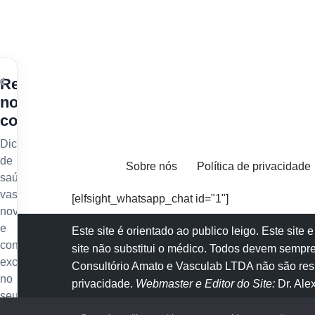
×
Receba
nossos
conteúdos
Dicas
de
Sobre nós
Política de privacidade
saúde
vascular,
[elfsight_whatsapp_chat id="1"]
novidades
e
Este site é orientado ao publico leigo. Este sit
conteúdo
site não substitui o
médico
. Todos devem sempre
exclusivo
Consultório Amato e
Vasculab
LTDA não são resp
no
privacidade
.
Webmaster e Editor do Site:
Dr. Al
seu
e-