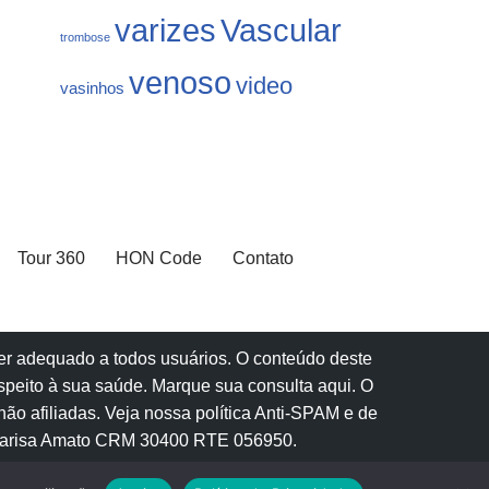
varizes
Vascular
trombose
venoso
video
vasinhos
Tour 360
HON Code
Contato
 ser adequado a todos usuários. O conteúdo deste
speito à sua saúde.
Marque sua consulta aqui
. O
ão afiliadas.
Veja nossa política Anti-SPAM e de
Marisa Amato CRM 30400 RTE 056950.