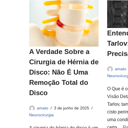
Entend
Tarlov
A Verdade Sobre a
Precis
Cirurgia de Hérnia de
amato
Disco: Não É Uma
Neurocirurg
Remoção Total do
O Que é o
Disco
Visão Det
Tarlov, t
amato
3 de junho de 2025
cisto peri
Neurocirurgia
uma condi
certa…
Re
A cirurgia de hérnia de disco é um