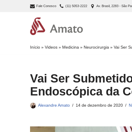
Fale Conosco
(11) 5053-2222
Av. Brasil, 2283 - São Pa
Pular
para
o
conteúdo
Início
»
Videos
»
Medicina
»
Neurocirurgia
»
Vai Ser S
Vai Ser Submetido
Endoscópica da C
Alexandre Amato
14 de dezembro de 2020
N