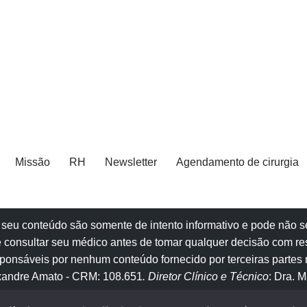
Missão
RH
Newsletter
Agendamento de cirurgia
e e seu conteúdo são somente de intento informativo e pode não
 consultar seu
médico
antes de tomar qualquer decisão com re
onsáveis por nenhum conteúdo fornecido por terceiras partes n
exandre Amato
- CRM: 108.651
. Diretor Clínico e Técnico
: Dra. 