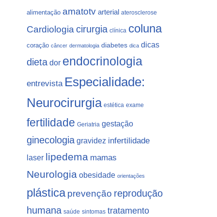
amatotv
arterial
alimentação
aterosclerose
coluna
Cardiologia
cirurgia
clínica
dicas
coração
diabetes
câncer
dermatologia
dica
endocrinologia
dieta
dor
Especialidade:
entrevista
Neurocirurgia
estética
exame
fertilidade
gestação
Geriatria
ginecologia
gravidez
infertilidade
lipedema
laser
mamas
Neurologia
obesidade
orientações
plástica
prevenção
reprodução
humana
tratamento
saúde
sintomas