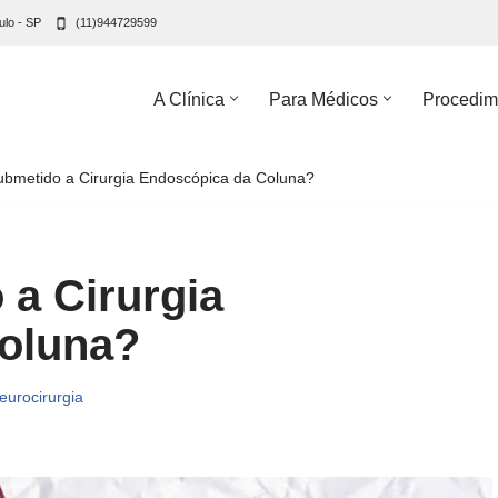
ulo - SP
(11)944729599
A Clínica
Para Médicos
Procedim
ubmetido a Cirurgia Endoscópica da Coluna?
 a Cirurgia
oluna?
eurocirurgia