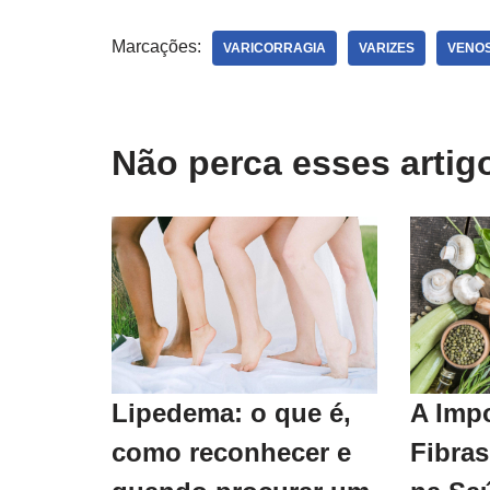
Marcações:
VARICORRAGIA
VARIZES
VENO
Não perca esses arti
A Imp
Lipedema: o que é,
Fibras
como reconhecer e