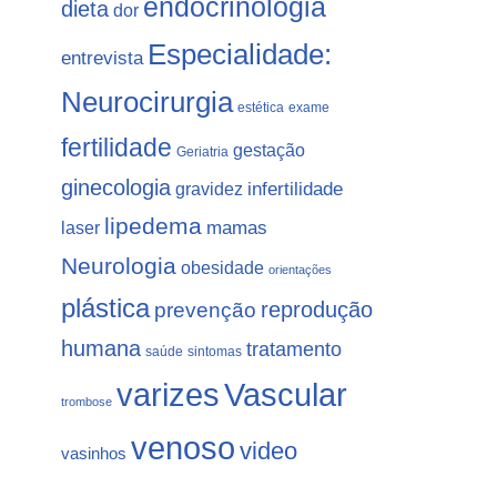
endocrinologia
dieta
dor
Especialidade:
entrevista
Neurocirurgia
estética
exame
fertilidade
gestação
Geriatria
ginecologia
gravidez
infertilidade
lipedema
laser
mamas
Neurologia
obesidade
orientações
plástica
prevenção
reprodução
humana
tratamento
saúde
sintomas
varizes
Vascular
trombose
venoso
video
vasinhos