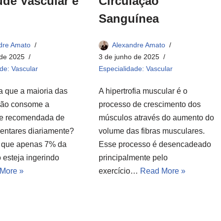
úde Vascular e
Circulação
Sanguínea
dre Amato
Alexandre Amato
 de 2025
3 de junho de 2025
de: Vascular
Especialidade: Vascular
a que a maioria das
A hipertrofia muscular é o
não consome a
processo de crescimento dos
de recomendada de
músculos através do aumento do
mentares diariamente?
volume das fibras musculares.
 que apenas 7% da
Esse processo é desencadeado
 esteja ingerindo
principalmente pelo
More »
exercício…
Read More »