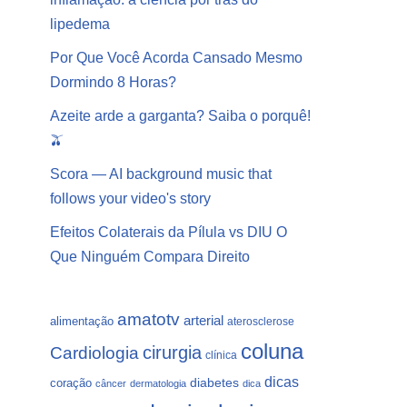
lipedema
Por Que Você Acorda Cansado Mesmo
Dormindo 8 Horas?
Azeite arde a garganta? Saiba o porquê!
🫒
Scora — AI background music that
follows your video's story
Efeitos Colaterais da Pílula vs DIU O
Que Ninguém Compara Direito
amatotv
arterial
alimentação
aterosclerose
coluna
Cardiologia
cirurgia
clínica
dicas
coração
diabetes
câncer
dermatologia
dica