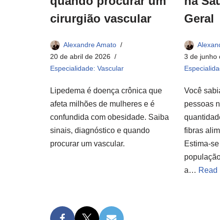
na Sa
quando procurar um
Geral
cirurgião vascular
Alexan
Alexandre Amato
3 de junho
20 de abril de 2026
Especialida
Especialidade: Vascular
Você sabi
Lipedema é doença crônica que
pessoas 
afeta milhões de mulheres e é
quantida
confundida com obesidade. Saiba
fibras ali
sinais, diagnóstico e quando
Estima-se
procurar um vascular.
população
a…
Read 