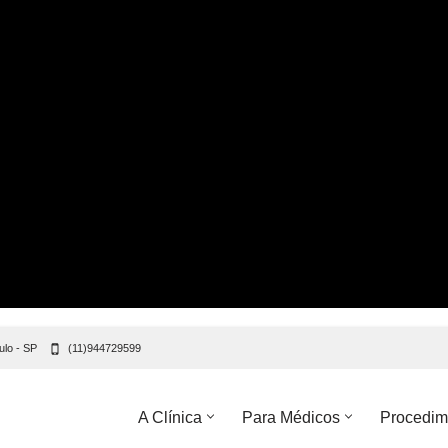
ulo - SP
(11)944729599
A Clínica
Para Médicos
Procedim