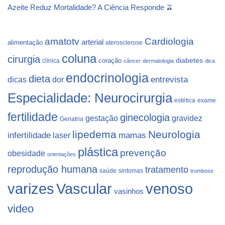
Azeite Reduz Mortalidade? A Ciência Responde 🫒
Cardiologia
amatotv
arterial
alimentação
aterosclerose
coluna
cirurgia
coração
diabetes
clínica
câncer
dermatologia
dica
endocrinologia
dieta
dicas
dor
entrevista
Especialidade: Neurocirurgia
estética
exame
fertilidade
ginecologia
gestação
gravidez
Geriatria
lipedema
Neurologia
infertilidade
laser
mamas
plástica
prevenção
obesidade
orientações
reprodução humana
tratamento
saúde
sintomas
trombose
varizes
Vascular
venoso
vasinhos
video