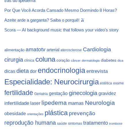
trás do lipedema
Por Que Você Acorda Cansado Mesmo Dormindo 8 Horas?
Azeite arde a garganta? Saiba o porquê! 🫒
Scora — AI background music that follows your video's story
Cardiologia
amatotv
arterial
alimentação
aterosclerose
coluna
cirurgia
coração
diabetes
clínica
câncer
dermatologia
dica
endocrinologia
dieta
dicas
dor
entrevista
Especialidade: Neurocirurgia
estética
exame
fertilidade
ginecologia
gestação
gravidez
Geriatria
lipedema
Neurologia
infertilidade
laser
mamas
plástica
prevenção
obesidade
orientações
reprodução humana
tratamento
saúde
sintomas
trombose