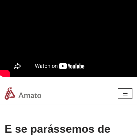
Pular
para
o
conteúdo
E se parássemos de