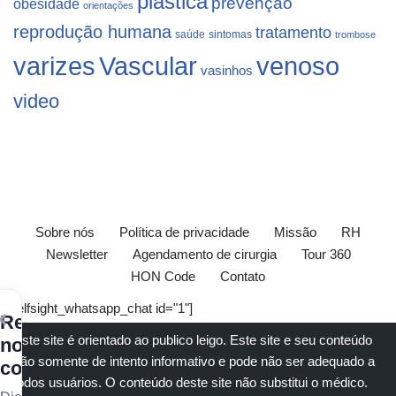
plástica
prevenção
obesidade
orientações
reprodução humana
tratamento
saúde
sintomas
trombose
varizes
Vascular
venoso
vasinhos
video
Sobre nós
Política de privacidade
Missão
RH
Newsletter
Agendamento de cirurgia
Tour 360
HON Code
Contato
[elfsight_whatsapp_chat id="1"]
×
Receba
Este site é orientado ao publico leigo. Este site e seu conteúdo
nossos
são somente de intento informativo e pode não ser adequado a
conteúdos
todos usuários. O conteúdo deste site não substitui o
médico
.