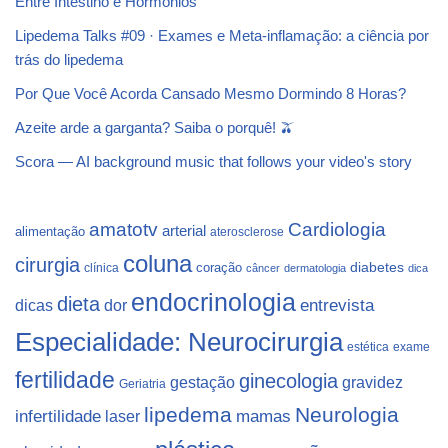
Entre Intestino e Hormônios
Lipedema Talks #09 · Exames e Meta-inflamação: a ciência por
trás do lipedema
Por Que Você Acorda Cansado Mesmo Dormindo 8 Horas?
Azeite arde a garganta? Saiba o porquê! 🫒
Scora — AI background music that follows your video's story
Cardiologia
amatotv
arterial
alimentação
aterosclerose
coluna
cirurgia
coração
diabetes
clínica
câncer
dermatologia
dica
endocrinologia
dieta
dicas
dor
entrevista
Especialidade: Neurocirurgia
estética
exame
fertilidade
ginecologia
gestação
gravidez
Geriatria
lipedema
Neurologia
infertilidade
laser
mamas