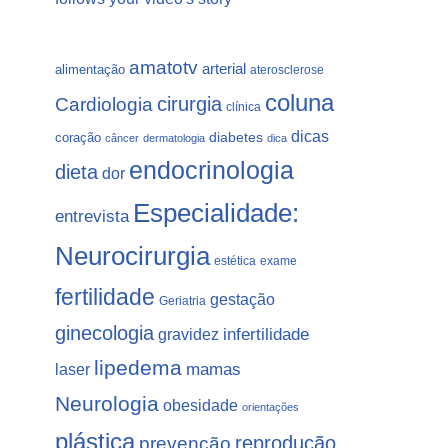
amatotv
arterial
alimentação
aterosclerose
coluna
Cardiologia
cirurgia
clínica
dicas
coração
diabetes
câncer
dermatologia
dica
endocrinologia
dieta
dor
Especialidade:
entrevista
Neurocirurgia
estética
exame
fertilidade
gestação
Geriatria
ginecologia
gravidez
infertilidade
lipedema
laser
mamas
Neurologia
obesidade
orientações
plástica
prevenção
reprodução