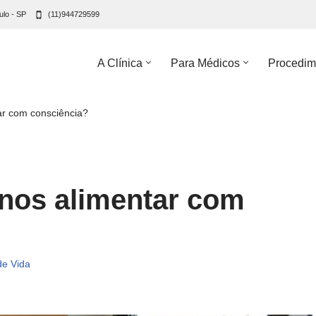
ulo - SP
(11)944729599
A Clínica
Para Médicos
Procedim
ar com consciência?
nos alimentar com
de Vida