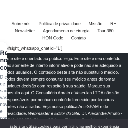
Sobre nós
Política de privacidade
Missão
RH
Newsletter
Agendamento de cirurgia
Tour 360
HON Code
Contato
[elfsight_whatsapp_chat id="1"]
×
Receba
Este site é orientado ao publico leigo. Este site e seu conteúdo
nossos
são somente de intento informativo e pode não ser adequado a
conteúdos
todos usuários. O conteúdo deste site não substitui o
médico
.
Dicas
Todos devem sempre consultar seu
médico
antes de tomar
de
qualquer decisão com respeito à sua saúde.
Marque sua
saúde
consulta aqui
. O Consultório Amato e
Vasculab
LTDA não são
vascular,
responsáveis por nenhum conteúdo fornecido por terceiras
novidades
partes não afiliadas.
Veja nossa política Anti-SPAM e de
e
privacidade
.
Webmaster e Editor do Site:
Dr. Alexandre Amato
-
conteúdo
CRM: 108.651
. Diretor Clínico e Técnico
: Dra. Marisa Amato
exclusivo
Este site utiliza cookies para permitir uma melhor experiência
CRM 30400 RTE 056950.