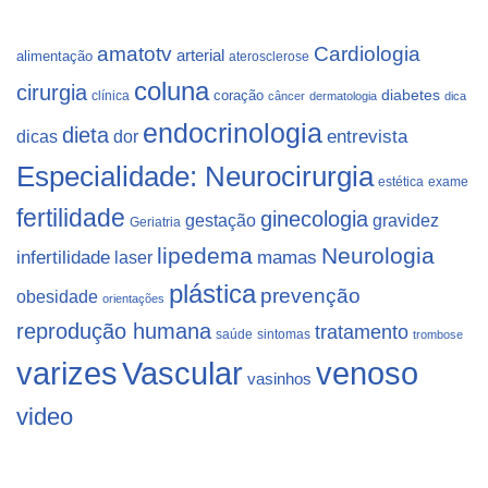
Cardiologia
amatotv
arterial
alimentação
aterosclerose
coluna
cirurgia
coração
diabetes
clínica
câncer
dermatologia
dica
endocrinologia
dieta
dicas
dor
entrevista
Especialidade: Neurocirurgia
estética
exame
fertilidade
ginecologia
gestação
gravidez
Geriatria
lipedema
Neurologia
infertilidade
laser
mamas
plástica
prevenção
obesidade
orientações
reprodução humana
tratamento
saúde
sintomas
trombose
varizes
Vascular
venoso
vasinhos
video