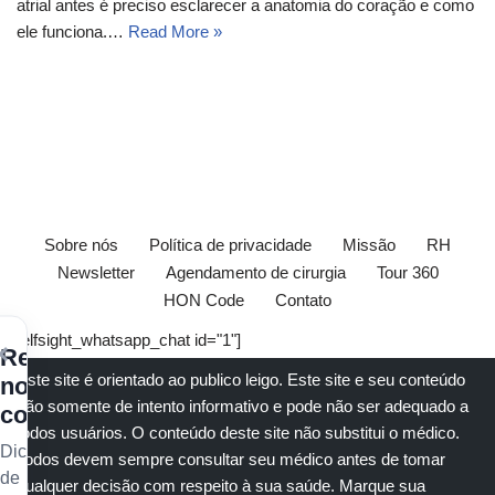
atrial antes é preciso esclarecer a anatomia do coração e como
ele funciona.…
Read More »
Sobre nós
Política de privacidade
Missão
RH
Newsletter
Agendamento de cirurgia
Tour 360
HON Code
Contato
[elfsight_whatsapp_chat id="1"]
×
Receba
Este site é orientado ao publico leigo. Este site e seu conteúdo
nossos
são somente de intento informativo e pode não ser adequado a
conteúdos
todos usuários. O conteúdo deste site não substitui o
médico
.
Dicas
Todos devem sempre consultar seu
médico
antes de tomar
de
qualquer decisão com respeito à sua saúde.
Marque sua