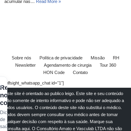
acumular nas…
Read More »
Sobre nós
Política de privacidade
Missão
RH
Newsletter
Agendamento de cirurgia
Tour 360
HON Code
Contato
[elfsight_whatsapp_chat id="1"]
×
Receba
Este site é orientado ao publico leigo. Este site e seu conteúdo
nossos
são somente de intento informativo e pode não ser adequado a
conteúdos
todos usuários. O conteúdo deste site não substitui o
médico
.
Dicas
Todos devem sempre consultar seu
médico
antes de tomar
de
qualquer decisão com respeito à sua saúde.
Marque sua
saúde
consulta aqui
. O Consultório Amato e
Vasculab
LTDA não são