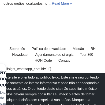
outros órgãos localizados no…
Read More »
Sobre nós
Política de privacidade
Missão
RH
Newsletter
Agendamento de cirurgia
Tour 360
HON Code
Contato
[elfsight_whatsapp_chat id="1"]
×
Receba
Este site é orientado ao publico leigo. Este site e seu conteúdo
nossos
são somente de intento informativo e pode não ser adequado a
conteúdos
todos usuários. O conteúdo deste site não substitui o
médico
.
Dicas
Todos devem sempre consultar seu
médico
antes de tomar
de
qualquer decisão com respeito à sua saúde.
Marque sua
saúde