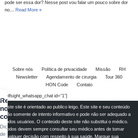
pode ser essa dor? Nesse post vou falar um pouco sobre dor
no…
Read More »
Sobre nós
Política de privacidade
Missão
RH
Newsletter
Agendamento de cirurgia
Tour 360
HON Code
Contato
[elfsight_whatsapp_chat id="1"]
×
Receba
Este site é orientado ao publico leigo. Este site e seu conteúdo
nossos
são somente de intento informativo e pode não ser adequado a
conteúdos
todos usuários. O conteúdo deste site não substitui o
médico
.
Dicas
Todos devem sempre consultar seu
médico
antes de tomar
de
qualquer decisão com respeito à sua saúde.
Marque sua