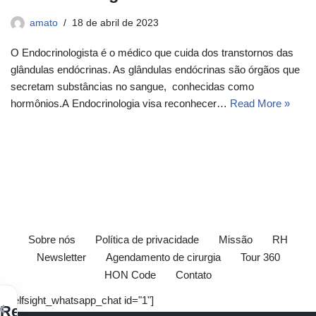
amato
18 de abril de 2023
O Endocrinologista é o médico que cuida dos transtornos das
glândulas endócrinas. As glândulas endócrinas são órgãos que
secretam substâncias no sangue, conhecidas como
hormônios.A Endocrinologia visa reconhecer…
Read More »
Sobre nós
Política de privacidade
Missão
RH
Newsletter
Agendamento de cirurgia
Tour 360
HON Code
Contato
[elfsight_whatsapp_chat id="1"]
×
Receba