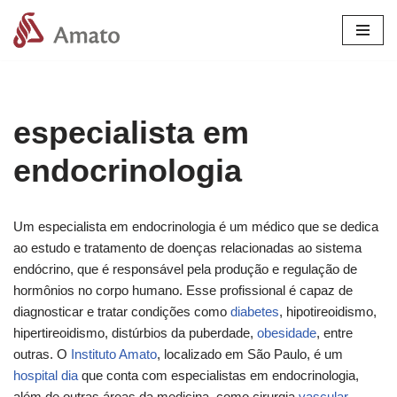
Pular
para
o
conteúdo
especialista em
endocrinologia
Um especialista em endocrinologia é um médico que se dedica
ao estudo e tratamento de doenças relacionadas ao sistema
endócrino, que é responsável pela produção e regulação de
hormônios no corpo humano. Esse profissional é capaz de
diagnosticar e tratar condições como
diabetes
, hipotireoidismo,
hipertireoidismo, distúrbios da puberdade,
obesidade
, entre
outras. O
Instituto Amato
, localizado em São Paulo, é um
hospital dia
que conta com especialistas em endocrinologia,
além de outras áreas da medicina, como cirurgia
vascular
,