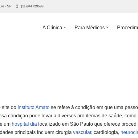
ulo - SP
(11)944729599
A Clínica
Para Médicos
Procedim
 site do
Instituto Amato
se refere à condição em que uma pesso
Essa condição pode levar a diversos problemas de saúde, como
o é um
hospital dia
localizado em São Paulo que oferece procedi
dades principais incluem cirurgia
vascular
, cardiologia,
neuroci