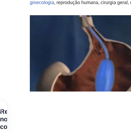
ginecologia
, reprodução humana, cirurgia geral,
×
Receba
nossos
conteúdos