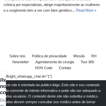
crônica por especialistas, atinge majoritariamente as mulheres
e o surgimento tem a ver com fator genético…
Read More »
Sobre nós
Política de privacidade
Missão
RH
Newsletter
Agendamento de cirurgia
Tour 360
HON Code
Contato
[elfsight_whatsapp_chat id="1"]
×
Receba
Este site é orientado ao publico leigo. Este site e seu conteúdo
nossos
são somente de intento informativo e pode não ser adequado a
conteúdos
todos usuários. O conteúdo deste site não substitui o
médico
.
Dicas
Todos devem sempre consultar seu
médico
antes de tomar
de