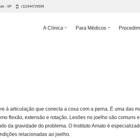
ulo - SP
(11)944729599
A Clínica
Para Médicos
Procedim
ere à articulação que conecta a coxa com a perna. É uma das m
mo flexão, extensão e rotação. Lesões no joelho são comuns em
endo da gravidade do problema. O Instituto Amato é especializ
ondições relacionadas ao joelho.