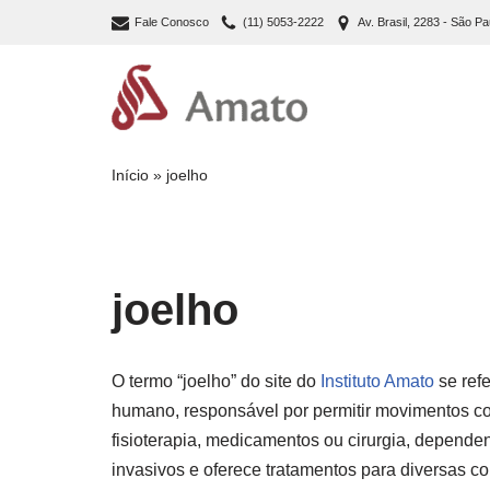
Fale Conosco
(11) 5053-2222
Av. Brasil, 2283 - São Pa
Pular
para
o
conteúdo
Início
»
joelho
joelho
O termo “joelho” do site do
Instituto Amato
se ref
humano, responsável por permitir movimentos co
fisioterapia, medicamentos ou cirurgia, depend
invasivos e oferece tratamentos para diversas c