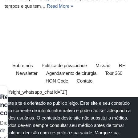
tempos e que tem…
Read More »
Sobre nós
Política de privacidade
Missão
RH
Newsletter
Agendamento de cirurgia
Tour 360
HON Code
Contato
[elfsight_whatsapp_chat id="1"]
×
Receba
Este site é orientado ao publico leigo. Este site e seu conteúdo
nossos
são somente de intento informativo e pode não ser adequado a
conteúdos
todos usuários. O conteúdo deste site não substitui o
médico
.
Dicas
Todos devem sempre consultar seu
médico
antes de tomar
de
qualquer decisão com respeito à sua saúde.
Marque sua
saúde