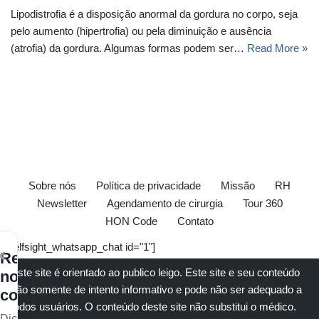
Lipodistrofia é a disposição anormal da gordura no corpo, seja
pelo aumento (hipertrofia) ou pela diminuição e ausência
(atrofia) da gordura. Algumas formas podem ser…
Read More »
Sobre nós
Política de privacidade
Missão
RH
Newsletter
Agendamento de cirurgia
Tour 360
HON Code
Contato
[elfsight_whatsapp_chat id="1"]
×
Receba
Este site é orientado ao publico leigo. Este site e seu conteúdo
nossos
são somente de intento informativo e pode não ser adequado a
conteúdos
todos usuários. O conteúdo deste site não substitui o
médico
.
Dicas