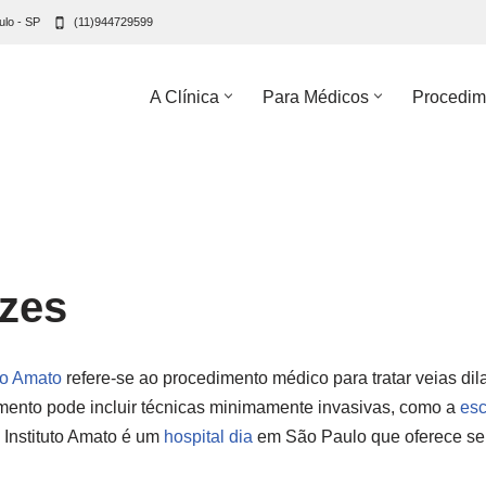
ulo - SP
(11)944729599
A Clínica
Para Médicos
Procedim
izes
uto Amato
refere-se ao procedimento médico para tratar veias dil
mento pode incluir técnicas minimamente invasivas, como a
esc
 Instituto Amato é um
hospital dia
em São Paulo que oferece ser