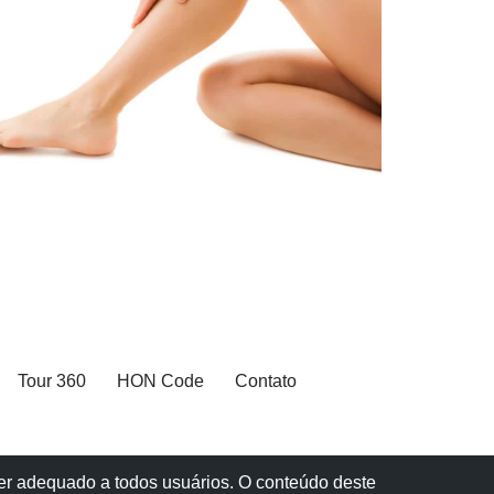
Tour 360
HON Code
Contato
 ser adequado a todos usuários. O conteúdo deste