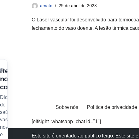
amato
29 de abril de 2023
O Laser vascular foi desenvolvido para termocoa
fechamento do vaso doente. A lesão térmica ca
×
Receba
nossos
conteúdos
Dicas
de
Sobre nós
Política de privacidade
saúde
vascular,
[elfsight_whatsapp_chat id="1"]
novidades
e
Este site é orientado ao publico leigo. Este sit