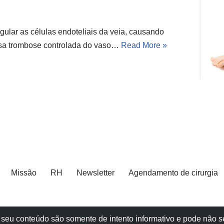
gular as células endoteliais da veia, causando
usa trombose controlada do vaso…
Read More »
Missão
RH
Newsletter
Agendamento de cirurgia
e e seu conteúdo são somente de intento informativo e pode não