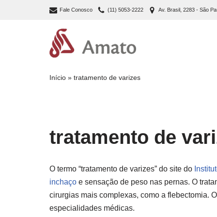
Fale Conosco
(11) 5053-2222
Av. Brasil, 2283 - São Pa
Pular
para
o
conteúdo
Início
»
tratamento de varizes
tratamento de var
O termo “tratamento de varizes” do site do
Instit
inchaço
e sensação de peso nas pernas. O trata
cirurgias mais complexas, como a flebectomia. O
especialidades médicas.