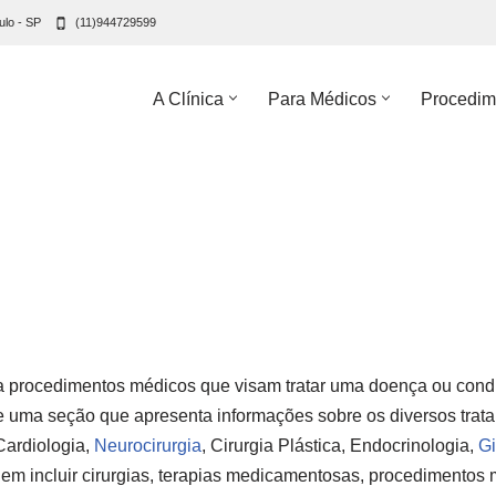
ulo - SP
(11)944729599
A Clínica
Para Médicos
Procedim
r a procedimentos médicos que visam tratar uma doença ou cond
e uma seção que apresenta informações sobre os diversos trat
 Cardiologia,
Neurocirurgia
, Cirurgia Plástica, Endocrinologia,
Gi
em incluir cirurgias, terapias medicamentosas, procedimentos 