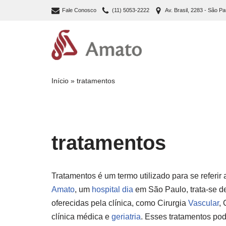
Fale Conosco
(11) 5053-2222
Av. Brasil, 2283 - São Pa
Pular
para
o
conteúdo
Início
»
tratamentos
tratamentos
Tratamentos é um termo utilizado para se referi
Amato
, um
hospital dia
em São Paulo, trata-se d
oferecidas pela clínica, como Cirurgia
Vascular
,
clínica médica e
geriatria
. Esses tratamentos pod