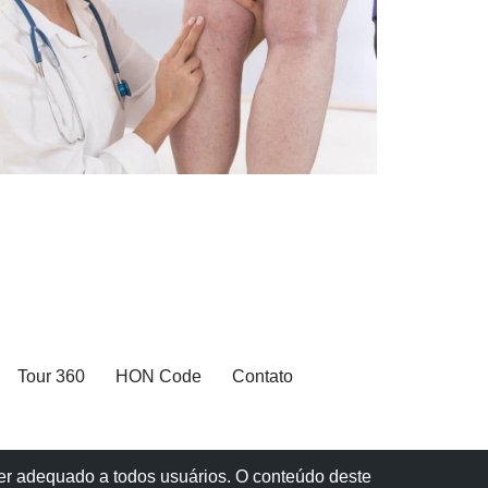
Tour 360
HON Code
Contato
 ser adequado a todos usuários. O conteúdo deste