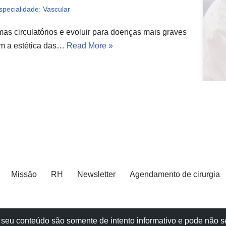
specialidade: Vascular
as circulatórios e evoluir para doenças mais graves
m a estética das…
Read More »
Missão
RH
Newsletter
Agendamento de cirurgia
e e seu conteúdo são somente de intento informativo e pode não