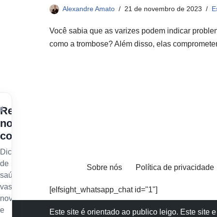
Alexandre Amato
21 de novembro de 2023
E
Você sabia que as varizes podem indicar problem
como a trombose? Além disso, elas compromete
×
Receba
nossos
conteúdos
Dicas
de
Sobre nós
Política de privacidade
saúde
vascular,
[elfsight_whatsapp_chat id="1"]
novidades
e
Este site é orientado ao publico leigo. Este sit