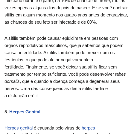
infectado durante o parto, há 10% de chance de morte, muitas
vezes apenas alguns dias depois de nascer. E se você contrair
sífilis em algum momento nos quatro anos antes de engravidar,
as chances de seu feto ser infectado é de 80%.
A sífilis também pode causar epididimite em pessoas com
órgãos reprodutivos masculinos, que já sabemos que podem
causar infertilidade. A sífilis também pode mexer com os
testículos, o que pode afetar negativamente a
fertilidade. Finalmente, se você deixar sua sífilis ficar sem
tratamento por tempo suficiente, você pode desenvolver
tabes
dorsalis
, que é quando a doença começa a degenerar seus
nervos. Uma das consequências desta sífilis tardia é
a disfunção erétil.
5.
Herpes Genital
Herpes genital
é causada pelo vírus de
herpes