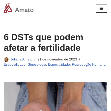
Pular
para
o
conteúdo
6 DSTs que podem
afetar a fertilidade
Juliana Amato
21 de novembro de 2023
Especialidade: Ginecologia
,
Especialidade: Reprodução Humana