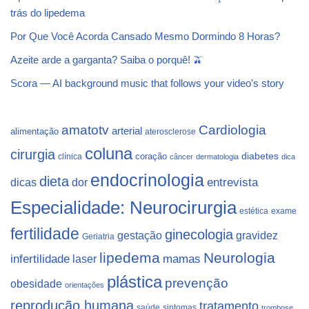
trás do lipedema
Por Que Você Acorda Cansado Mesmo Dormindo 8 Horas?
Azeite arde a garganta? Saiba o porquê! 🫒
Scora — AI background music that follows your video's story
Cardiologia
amatotv
arterial
alimentação
aterosclerose
coluna
cirurgia
coração
diabetes
clínica
câncer
dermatologia
dica
endocrinologia
dieta
dicas
dor
entrevista
Especialidade: Neurocirurgia
estética
exame
fertilidade
ginecologia
gestação
gravidez
Geriatria
lipedema
Neurologia
infertilidade
laser
mamas
plástica
prevenção
obesidade
orientações
reprodução humana
tratamento
saúde
sintomas
trombose