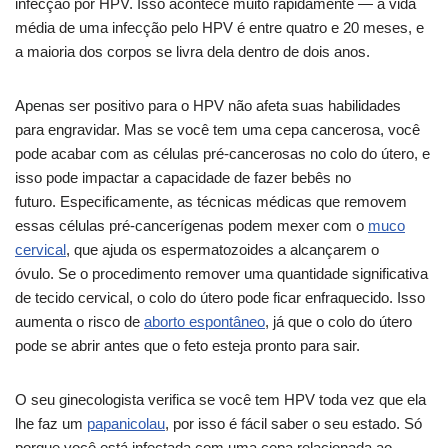
infecção por HPV. Isso acontece muito rapidamente — a vida
média de uma infecção pelo HPV é entre quatro e 20 meses, e
a maioria dos corpos se livra dela dentro de dois anos.
Apenas ser positivo para o HPV não afeta suas habilidades
para engravidar. Mas se você tem uma cepa cancerosa, você
pode acabar com as células pré-cancerosas no colo do útero, e
isso pode impactar a capacidade de fazer bebês no
futuro. Especificamente, as técnicas médicas que removem
essas células pré-cancerígenas podem mexer com o
muco
cervical
, que ajuda os espermatozoides a alcançarem o
óvulo. Se o procedimento remover uma quantidade significativa
de tecido cervical, o colo do útero pode ficar enfraquecido. Isso
aumenta o risco de
aborto espontâneo
, já que o colo do útero
pode se abrir antes que o feto esteja pronto para sair.
O seu ginecologista verifica se você tem HPV toda vez que ela
lhe faz um
papanicolau
, por isso é fácil saber o seu estado. Só
porque você está infectada com uma cepa relacionada ao