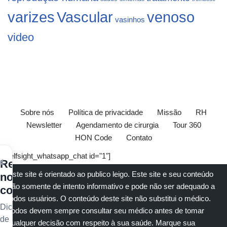
varizes
Vascular
venoso
vasinhos
video
Sobre nós
Política de privacidade
Missão
RH
Newsletter
Agendamento de cirurgia
Tour 360
HON Code
Contato
[elfsight_whatsapp_chat id="1"]
×
Receba
Este site é orientado ao publico leigo. Este site e seu conteúdo
nossos
são somente de intento informativo e pode não ser adequado a
conteúdos
todos usuários. O conteúdo deste site não substitui o
médico
.
Dicas
Todos devem sempre consultar seu
médico
antes de tomar
de
qualquer decisão com respeito à sua saúde.
Marque sua