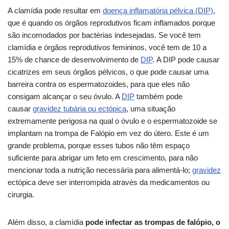
A clamídia pode resultar em
doença inflamatória pélvica (DIP)
,
que é quando os órgãos reprodutivos ficam inflamados porque
são incomodados por bactérias indesejadas. Se você tem
clamídia e órgãos reprodutivos femininos, você tem de 10 a
15% de chance de desenvolvimento de
DIP
. A DIP pode causar
cicatrizes em seus órgãos pélvicos, o que pode causar uma
barreira contra os espermatozoides, para que eles não
consigam alcançar o seu óvulo. A
DIP
também pode
causar
gravidez tubária ou ectópica
, uma situação
extremamente perigosa na qual o óvulo e o espermatozoide se
implantam na trompa de Falópio em vez do útero. Este é um
grande problema, porque esses tubos não têm espaço
suficiente para abrigar um feto em crescimento, para não
mencionar toda a nutrição necessária para alimentá-lo;
gravidez
ectópica deve ser interrompida através da medicamentos ou
cirurgia.
Além disso, a clamídia
pode infectar as trompas de falópio, o