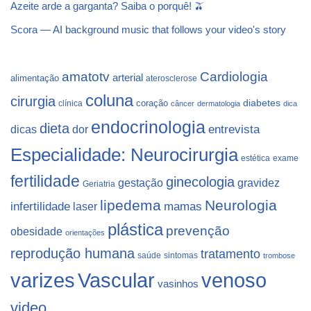
Azeite arde a garganta? Saiba o porquê! 🫒
Scora — AI background music that follows your video's story
Cardiologia
amatotv
arterial
alimentação
aterosclerose
coluna
cirurgia
coração
diabetes
clínica
câncer
dermatologia
dica
endocrinologia
dieta
dicas
dor
entrevista
Especialidade: Neurocirurgia
estética
exame
fertilidade
ginecologia
gestação
gravidez
Geriatria
lipedema
Neurologia
infertilidade
laser
mamas
plástica
prevenção
obesidade
orientações
reprodução humana
tratamento
saúde
sintomas
trombose
varizes
Vascular
venoso
vasinhos
video