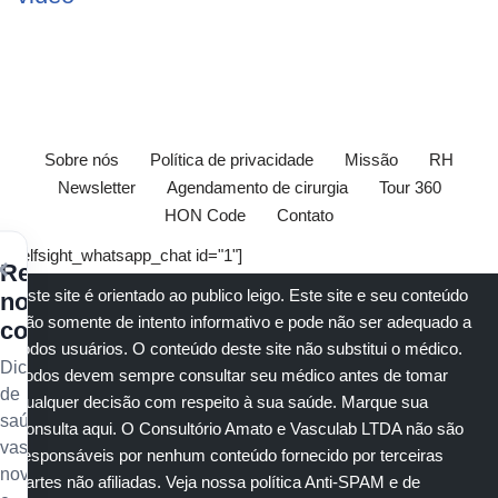
Sobre nós
Política de privacidade
Missão
RH
Newsletter
Agendamento de cirurgia
Tour 360
HON Code
Contato
[elfsight_whatsapp_chat id="1"]
×
Receba
Este site é orientado ao publico leigo. Este site e seu conteúdo
nossos
são somente de intento informativo e pode não ser adequado a
conteúdos
todos usuários. O conteúdo deste site não substitui o
médico
.
Dicas
Todos devem sempre consultar seu
médico
antes de tomar
de
qualquer decisão com respeito à sua saúde.
Marque sua
saúde
consulta aqui
. O Consultório Amato e
Vasculab
LTDA não são
vascular,
responsáveis por nenhum conteúdo fornecido por terceiras
novidades
partes não afiliadas.
Veja nossa política Anti-SPAM e de