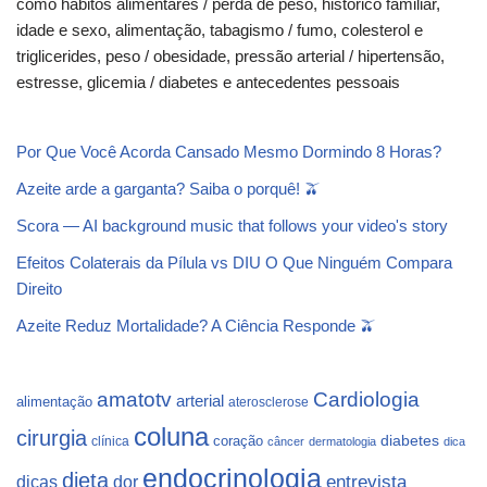
como hábitos alimentares / perda de peso, histórico familiar,
idade e sexo, alimentação, tabagismo / fumo, colesterol e
triglicerides, peso / obesidade, pressão arterial / hipertensão,
estresse, glicemia / diabetes e antecedentes pessoais
Por Que Você Acorda Cansado Mesmo Dormindo 8 Horas?
Azeite arde a garganta? Saiba o porquê! 🫒
Scora — AI background music that follows your video's story
Efeitos Colaterais da Pílula vs DIU O Que Ninguém Compara
Direito
Azeite Reduz Mortalidade? A Ciência Responde 🫒
Cardiologia
amatotv
arterial
alimentação
aterosclerose
coluna
cirurgia
coração
diabetes
clínica
câncer
dermatologia
dica
endocrinologia
dieta
dicas
dor
entrevista