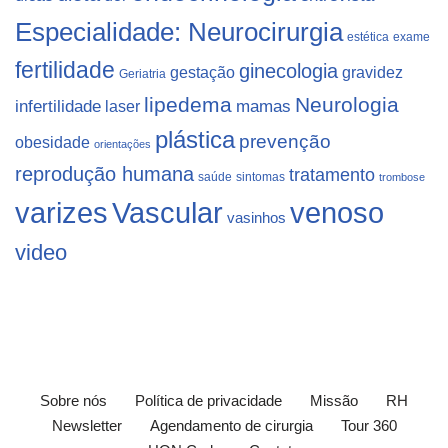
Especialidade: Neurocirurgia
estética
exame
fertilidade
ginecologia
gestação
gravidez
Geriatria
lipedema
Neurologia
infertilidade
laser
mamas
plástica
prevenção
obesidade
orientações
reprodução humana
tratamento
saúde
sintomas
trombose
varizes
Vascular
venoso
vasinhos
video
Sobre nós
Política de privacidade
Missão
RH
Newsletter
Agendamento de cirurgia
Tour 360