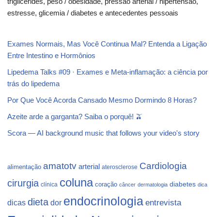
triglicerides, peso / obesidade, pressão arterial / hipertensão,
estresse, glicemia / diabetes e antecedentes pessoais
Exames Normais, Mas Você Continua Mal? Entenda a Ligação
Entre Intestino e Hormônios
Lipedema Talks #09 · Exames e Meta-inflamação: a ciência por
trás do lipedema
Por Que Você Acorda Cansado Mesmo Dormindo 8 Horas?
Azeite arde a garganta? Saiba o porquê! 🫒
Scora — AI background music that follows your video's story
Cardiologia
amatotv
arterial
alimentação
aterosclerose
coluna
cirurgia
coração
diabetes
clínica
câncer
dermatologia
dica
endocrinologia
dieta
dicas
dor
entrevista