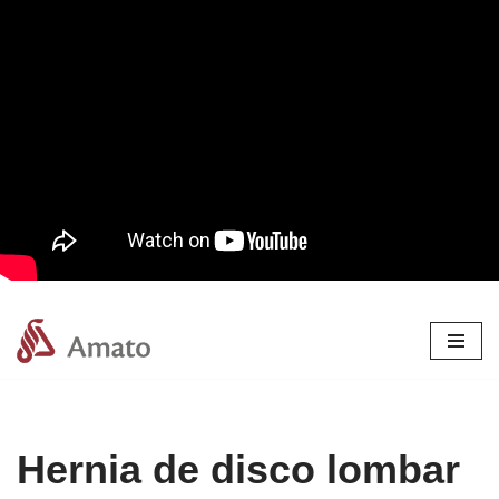
Pular
para
o
conteúdo
Hernia de disco lombar