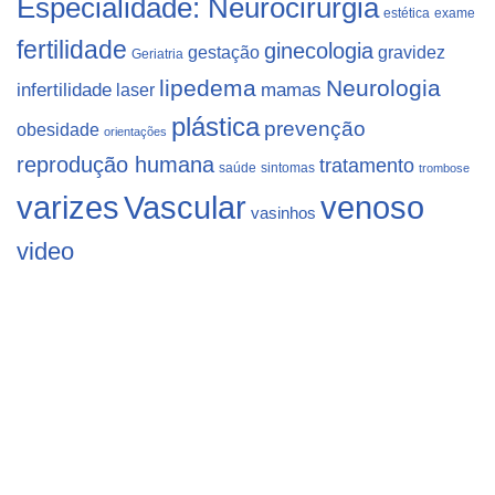
Especialidade: Neurocirurgia
estética
exame
fertilidade
ginecologia
gestação
gravidez
Geriatria
lipedema
Neurologia
infertilidade
laser
mamas
plástica
prevenção
obesidade
orientações
reprodução humana
tratamento
saúde
sintomas
trombose
varizes
Vascular
venoso
vasinhos
video