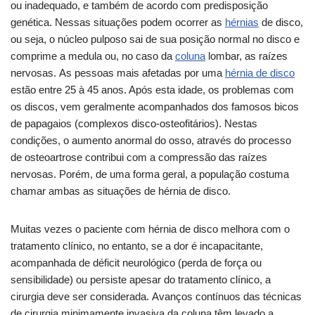
ou inadequado, e também de acordo com predisposição
genética. Nessas situações podem ocorrer as
hérnias
de disco,
ou seja, o núcleo pulposo sai de sua posição normal no disco e
comprime a medula ou, no caso da
coluna
lombar, as raízes
nervosas. As pessoas mais afetadas por uma
hérnia de disco
estão entre 25 à 45 anos. Após esta idade, os problemas com
os discos, vem geralmente acompanhados dos famosos bicos
de papagaios (complexos disco-osteofitários). Nestas
condições, o aumento anormal do osso, através do processo
de osteoartrose contribui com a compressão das raízes
nervosas. Porém, de uma forma geral, a população costuma
chamar ambas as situações de hérnia de disco.
Muitas vezes o paciente com hérnia de disco melhora com o
tratamento clínico, no entanto, se a dor é incapacitante,
acompanhada de déficit neurológico (perda de força ou
sensibilidade) ou persiste apesar do tratamento clínico, a
cirurgia deve ser considerada. Avanços contínuos das técnicas
de cirurgia minimamente invasiva da coluna têm levado a